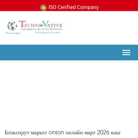
ISO Cerified Company
Togg
navi
Блэкспрут маркет onion онлайн март 2026 ваш