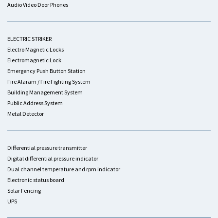
Audio Video Door Phones
ELECTRIC STRIKER
Electro Magnetic Locks
Electromagnetic Lock
Emergency Push Button Station
Fire Alaram / Fire Fighting System
Building Management System
Public Address System
Metal Detector
Differential pressure transmitter
Digital differential pressure indicator
Dual channel temperature and rpm indicator
Electronic status board
Solar Fencing
UPS